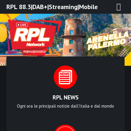
Skip
RPL 88.3|DAB+|Streaming|Mobile
to
content
RPL NEWS
Ogni ora le principali notizie dall'Italia e dal mondo