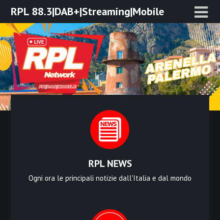
Skip
RPL 88.3|DAB+|Streaming|Mobile
to
content
RPL NEWS
Ogni ora le principali notizie dall'Italia e dal mondo