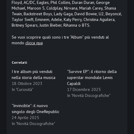
Floyd, AC/DC, Eagles, Phil Collins, Duran Duran, George
Michael, Maroon 5, Coldplay, Nirvana, Mariah Carey, Shania
Twain, Backstreet Boys, Lady Gaga, David Bowie, U2, Beyoncé,
Taylor Swift, Eminem, Adele, Katy Perry, Christina Aguilera,
Britney Spears, Justin Bieber, Rihanna o BTS.
Se vuoi scoprire quali sono i tre “Album” più venduti al
mondo
clicca qua
Correlati
I tre album più venduti
“Survive EP”: il ritorno della
nella storia della musica
superstar mondiale Lewis
18 Ottobre 2023
Capaldi
In "Curiosità"
17 Dicembre 2025
In "Novità Discografiche"
“Invincible”: il nuovo
singolo degli OneRepublic
24 Aprile 2025
In "Novità Discografiche"