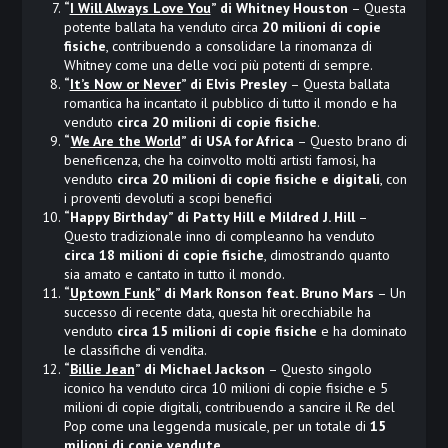
“
I Will Always Love You
” di Whitney Houston
– Questa
potente ballata ha venduto circa
20 milioni di copie
fisiche
, contribuendo a consolidare la rinomanza di
Whitney come una delle voci più potenti di sempre.
“
It’s Now or Never
” di Elvis Presley
– Questa ballata
romantica ha incantato il pubblico di tutto il mondo e ha
venduto
circa 20 milioni di copie fisiche
.
“
We Are the World
” di USA for Africa
– Questo brano di
beneficenza, che ha coinvolto molti artisti famosi, ha
venduto
circa 20 milioni di copie fisiche e digitali
, con
i proventi devoluti a scopi benefici
“Happy Birthday” di Patty Hill e Mildred J. Hill
–
Questo tradizionale inno di compleanno ha venduto
circa 18 milioni di copie fisiche
, dimostrando quanto
sia amato e cantato in tutto il mondo.
“
Uptown Funk
” di Mark Ronson feat. Bruno Mars
– Un
successo di recente data, questa hit orecchiabile ha
venduto
circa 15 milioni di copie fisiche
e ha dominato
le classifiche di vendita.
“
Billie Jean
” di Michael Jackson
– Questo singolo
iconico ha venduto circa 10 milioni di copie fisiche e 5
milioni di copie digitali, contribuendo a sancire il Re del
Pop come una leggenda musicale, per un totale di
15
milioni di copie vendute
.