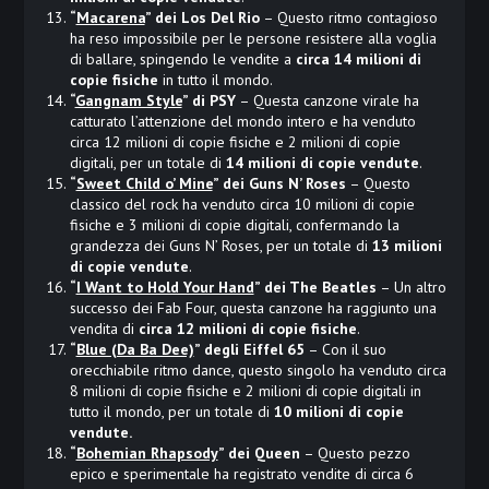
“
Macarena
” dei Los Del Rio
– Questo ritmo contagioso
ha reso impossibile per le persone resistere alla voglia
di ballare, spingendo le vendite a
circa 14 milioni di
copie fisiche
in tutto il mondo.
“
Gangnam Style
” di PSY
– Questa canzone virale ha
catturato l’attenzione del mondo intero e ha venduto
circa 12 milioni di copie fisiche e 2 milioni di copie
digitali, per un totale di
14 milioni di copie vendute
.
“
Sweet Child o’ Mine
” dei Guns N’ Roses
– Questo
classico del rock ha venduto circa 10 milioni di copie
fisiche e 3 milioni di copie digitali, confermando la
grandezza dei Guns N’ Roses, per un totale di
13 milioni
di copie vendute
.
“
I Want to Hold Your Hand
” dei The Beatles
– Un altro
successo dei Fab Four, questa canzone ha raggiunto una
vendita di
circa 12 milioni di copie fisiche
.
“
Blue (Da Ba Dee)
” degli Eiffel 65
– Con il suo
orecchiabile ritmo dance, questo singolo ha venduto circa
8 milioni di copie fisiche e 2 milioni di copie digitali in
tutto il mondo, per un totale di
10 milioni di copie
vendute.
“
Bohemian Rhapsody
” dei Queen
– Questo pezzo
epico e sperimentale ha registrato vendite di circa 6