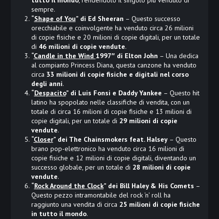
sempre.
“
Shape of You
” di Ed Sheeran
– Questo successo
orecchiabile e coinvolgente ha venduto circa 26 milioni
di copie fisiche e 20 milioni di copie digitali, per un totale
di
46 milioni di copie vendute
.
“
Candle in the Wind
1997″ di Elton John
– Una dedica
al compianto Princess Diana, questa canzone ha venduto
circa
33 milioni di copie fisiche e digitali nel corso
degli anni
.
“
Despacito
” di Luis Fonsi e Daddy Yankee
– Questo hit
latino ha spopolato nelle classifiche di vendita, con un
totale di circa 16 milioni di copie fisiche e 13 milioni di
copie digitali, per un totale di
29 milioni di copie
vendute
.
“
Closer
” dei The Chainsmokers feat. Halsey
– Questo
brano pop-elettronico ha venduto circa 16 milioni di
copie fisiche e 12 milioni di copie digitali, diventando un
successo globale, per un totale di
28 milioni di copie
vendute
.
“
Rock Around the Clock
” dei Bill Haley & His Comets
–
Questo pezzo intramontabile del rock ‘n’ roll ha
raggiunto una vendita di circa
25 milioni di copie fisiche
in tutto il mondo
.