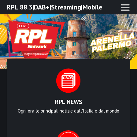
Skip
RPL 88.3|DAB+|Streaming|Mobile
to
content
RPL NEWS
Ogni ora le principali notizie dall'Italia e dal mondo