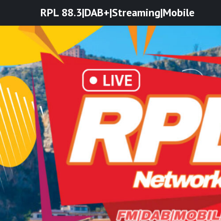
Skip
RPL 88.3|DAB+|Streaming|Mobile
to
content