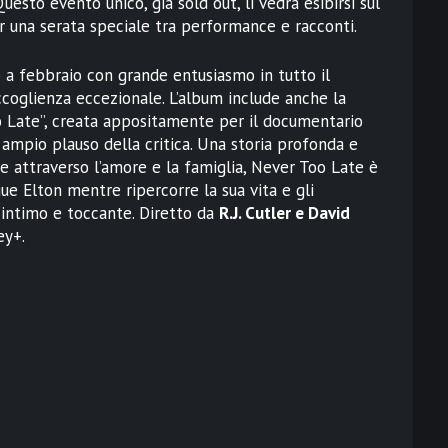
sto evento unico, già sold out, li vedrà esibirsi sul
per una serata speciale tra performance e racconti.
 a febbraio con grande entusiasmo in tutto il
coglienza eccezionale. L’album include anche la
 Late”, creata appositamente per il documentario
ampio plauso della critica. Una storia profonda e
 attraverso l’amore e la famiglia, Never Too Late è
gue Elton mentre ripercorre la sua vita e gli
io intimo e toccante. Diretto da
R.J. Cutler e David
ey+.