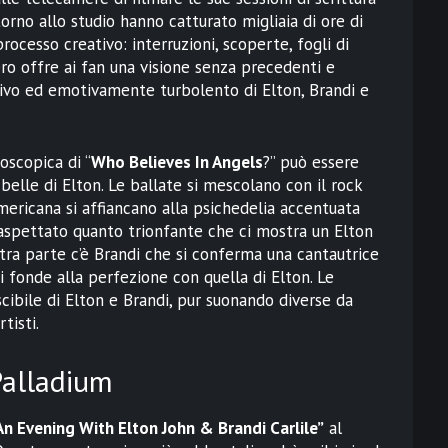
orno allo studio hanno catturato migliaia di ore di
rocesso creativo: interruzioni, scoperte, fogli di
ncero offre ai fan una visione senza precedenti e
ivo ed emotivamente turbolento di Elton, Brandi e
oscopica di “
Who Believes In Angels
?” può essere
elle di Elton. Le ballate si mescolano con il rock
mericana si affiancano alla psichedelia accentuata
naspettato quanto trionfante che ci mostra un Elton
ltra parte c’è Brandi che si conferma una cantautrice
si fonde alla perfezione con quella di Elton. Le
cibile di Elton e Brandi, pur suonando diverse da
tisti.
Palladium
An Evening With Elton John & Brandi Carlile”
al