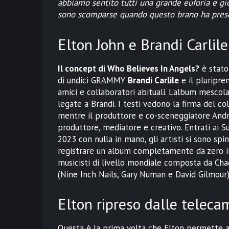
abbiamo sentito tutti una grande euforia e gioi
sono scomparse quando questo brano ha preso
Elton John e Brandi Carlile
Il concept di Who Believes In Angels?
è stato
di undici GRAMMY
Brandi Carlile
e il pluripr
amici e collaboratori abituali. L’album mesco
legate a Brandi. I testi vedono la firma del c
mentre il produttore e co-sceneggiatore Andre
produttore, mediatore e creativo. Entrati ai S
2023 con nulla in mano, gli artisti si sono spi
registrare un album completamente da zero in
musicisti di livello mondiale composta da Cha
(Nine Inch Nails, Gary Numan e David Gilmour)
Elton ripreso dalle teleca
Questa è la prima volta che Elton permette all