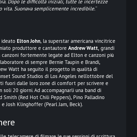
a. Dopo le difficoltà iniziali, tutte le incertezze
 vita. Suonava semplicemente incredibile.
“
 ideato
Elton John
, la superstar americana vincitrice
emiato produttore e cantautore
Andrew Watt,
grandi
la canzoni fortemente legate ad Elton e canzoni più
ollaboratore di sempre Bernie Taupin e Brandi,
w Watt ha seguito il progetto in qualità di
unset Sound Studios di Los Angeles nell’ottobre del
nti fuori dalle loro zone di comfort per scrivere e
 soli 20 giorni. Ad accompagnarli una band di
d Smith (Red Hot Chili Peppers), Pino Palladino
 e Josh Klinghoffer (Pearl Jam, Beck).
mere
e telecamere di filmare le sue sessioni di scrittura