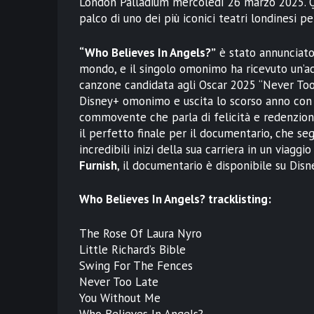
London Palladium mercoledì 26 marzo 2025. Que
palco di uno dei più iconici teatri londinesi 
“Who Believes In Angels?”
è stato annunciato
mondo, e il singolo omonimo ha ricevuto un’ac
canzone candidata agli Oscar 2025 “Never Too
Disney+ omonimo e uscita lo scorso anno con 
commovente che parla di felicità e redenzione
il perfetto finale per il documentario, che se
incredibili inizi della sua carriera in un viagg
Furnish
, il documentario è disponibile su Disn
Who Believes In Angels?
tracklisting:
The Rose Of Laura Nyro
Little Richard’s Bible
Swing For The Fences
Never Too Late
You Without Me
Who Believes In Angels?