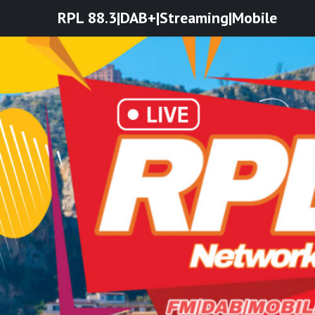
Skip
RPL 88.3|DAB+|Streaming|Mobile
to
content