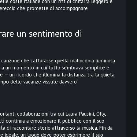
le coste italiane con un riff di chitarra leggero e
nzereccio che promette di accompagnare
urare un sentimento di
a canzone che catturasse quella malinconia luminosa
a, a un momento in cui tutto sembrava semplice e
e — un ricordo che illumina la distanza tra la quieta
tempo delle vacanze vissute davvero”
rtanti collaborazioni tra cui Laura Pausini, Olly,
ti continua a emozionare il pubblico con il suo
ità di raccontare storie attraverso la musica. Fin da
ne ideale, un luogo dove poter esprimere il suo