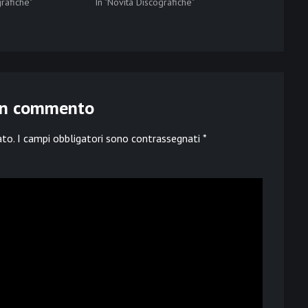
grafiche"
In "Novità Discografiche"
un commento
ato.
I campi obbligatori sono contrassegnati
*