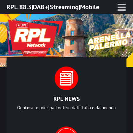
Skip
RPL 88.3|DAB+|Streaming|Mobile
to
content
RPL NEWS
Ogni ora le principali notizie dall'Italia e dal mondo