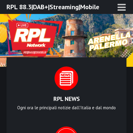
Skip
RPL 88.3|DAB+|Streaming|Mobile
to
content
RPL NEWS
Ogni ora le principali notizie dall'Italia e dal mondo