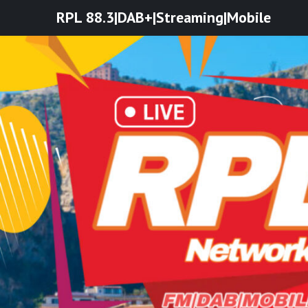
Skip
RPL 88.3|DAB+|Streaming|Mobile
to
content