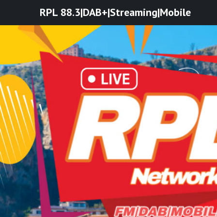
Skip
RPL 88.3|DAB+|Streaming|Mobile
to
content