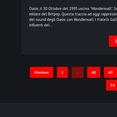
Oasis, il 30 Ottobre del 1995 usciva “Wonderwall”. S
miliare del Britpop. Questa traccia ad oggi rappresen
del sound degli Oasis con Wonderwall I fratelli Gal
influenti del…
Previous
1
…
68
69
84