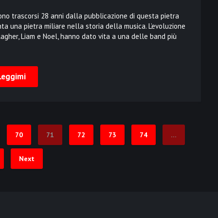
ono trascorsi 28 anni dalla pubblicazione di questa pietra
ta una pietra miliare nella storia della musica. L’evoluzione
lagher, Liam e Noel, hanno dato vita a una delle band più
Leggimi
70
71
72
73
74
…
Next