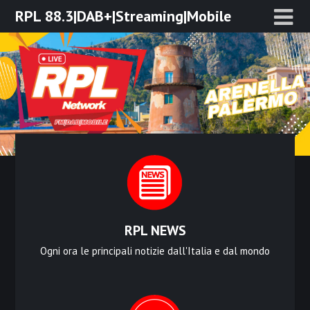
Skip
RPL 88.3|DAB+|Streaming|Mobile
to
content
RPL NEWS
Ogni ora le principali notizie dall'Italia e dal mondo